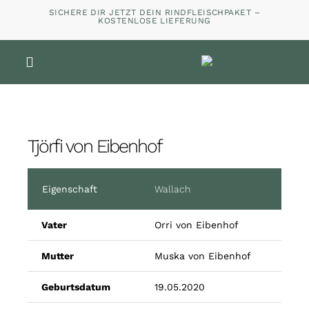
Zum
SICHERE DIR JETZT DEIN RINDFLEISCHPAKET –
KOSTENLOSE LIEFERUNG
Inhalt
springen
Toggle
Navigation
Home
Tjörfi von Eibenhof
Shop
Eigenschaft
Wallach
Über
Vater
Orri von Eibenhof
Kontakt
Mutter
Muska von Eibenhof
Blog
Geburtsdatum
19.05.2020