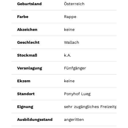
Geburtsland
Österreich
Farbe
Rappe
Abzeichen
keine
Geschlecht
Wallach
Stockmaß
k.A.
Veranlagung
Fünfgänger
Ekzem
keine
Standort
Ponyhof Lueg
Eignung
sehr zugängliches Freizeitpferd
Ausbildungsstand
angeritten